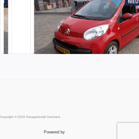
CITROËN
C1
1.0-12V Ambiance
Previous
Copyright © 2026 Garagebedrijf Creemers
€ 1.975,-
Powered by